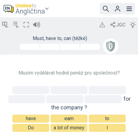
Umíme
to
Angličtina
Must, have to, can (těžké)
Musím vydělávat hodně peněz pro společnost?
for
the
company
?
have
earn
to
Do
a lot of money
I