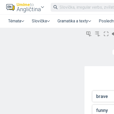
Umíme
to
Angličtina
Témata
Slovíčka
Gramatika a texty
Poslech
brave
funny