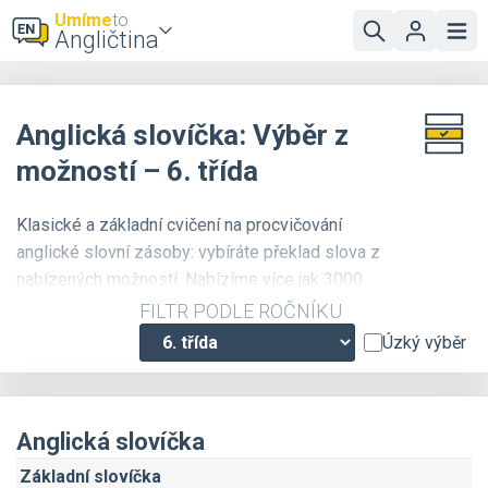
Umíme
to
Angličtina
Anglická slovíčka: Výběr z
možností – 6. třída
Klasické a základní cvičení na procvičování
anglické slovní zásoby: vybíráte překlad slova z
nabízených možností. Nabízíme více jak 3000
slovíček, která jsou přehledně roztříděna podle
FILTR PODLE ROČNÍKU
témat a náročnosti. Doporučujeme
zapnout zvuk
,
Úzký výběr
u většiny slovíček je k dispozici i zvuková
nahrávka se správnou výslovností. Pokud si
chcete procvičit i zápis slov, použijte cvičení
Anglická slovíčka
Překladatel
.
Základní slovíčka