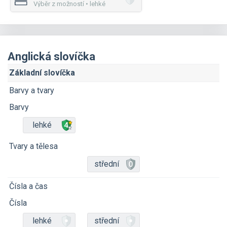
Výběr z možností • lehké
Anglická slovíčka
Základní slovíčka
Barvy a tvary
Barvy
lehké
Tvary a tělesa
střední
Čísla a čas
Čísla
lehké
střední