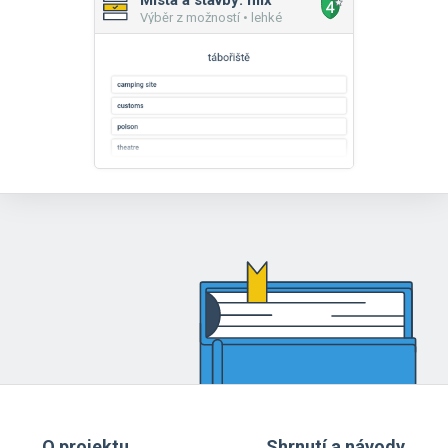
Místa a stavby: mix
Výběr z možností • lehké
O projektu
Shrnutí a návody