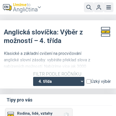
Umíme
to
Angličtina
Anglická slovíčka: Výběr z
možností – 4. třída
Klasické a základní cvičení na procvičování
anglické slovní zásoby: vybíráte překlad slova z
nabízených možností. Nabízíme více jak 3000
slovíček, která jsou přehledně roztříděna podle
FILTR PODLE ROČNÍKU
témat a náročnosti. Doporučujeme
zapnout zvuk
,
Úzký výběr
u většiny slovíček je k dispozici i zvuková
nahrávka se správnou výslovností. Pokud si
chcete procvičit i zápis slov, použijte cvičení
Tipy pro vás
Překladatel
.
Rodina, lidé, vztahy