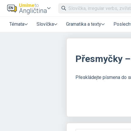
Umíme
to
Angličtina
Témata
Slovíčka
Gramatika a texty
Poslech
Přesmyčky – 
Přeskládejte písmena do s