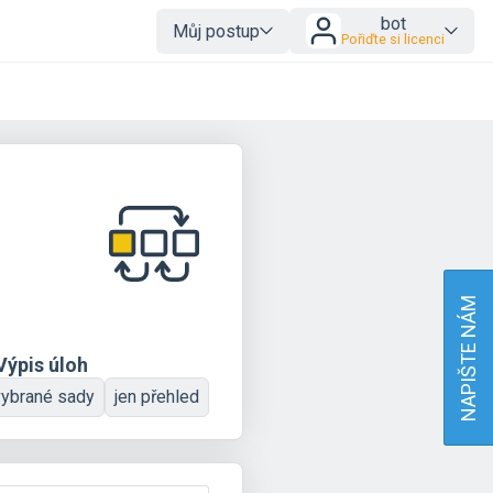
bot
Můj postup
Pořiďte si licenci
NAPIŠTE NÁM
Výpis úloh
vybrané sady
jen přehled