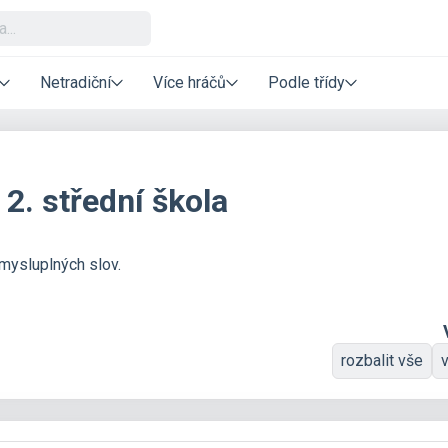
Netradiční
Více hráčů
Podle třídy
2. střední škola
mysluplných slov.
rozbalit vše