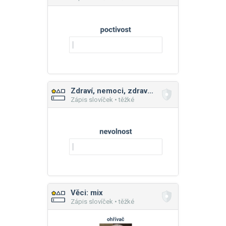
Zdraví, nemoci, zdravý životní styl
Zápis slovíček • těžké
Věci: mix
Zápis slovíček • těžké