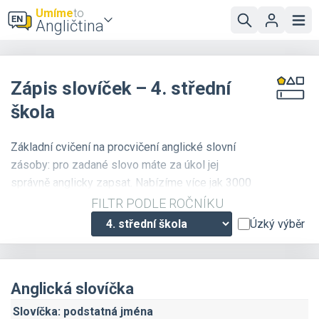
Umíme
to
Angličtina
Zápis slovíček – 4. střední
škola
Základní cvičení na procvičení anglické slovní
zásoby: pro zadané slovo máte za úkol jej
správně anglicky zapsat. Nabízíme více jak 3000
slovíček, která jsou přehledně roztříděna podle
FILTR PODLE ROČNÍKU
témat a náročnosti. Doporučujeme
zapnout zvuk
,
Úzký výběr
u většiny slovíček je k dispozici i zvuková
nahrávka se správnou výslovností. Pokud
nechcete slovíčka psát, ale jen vybírat z
Anglická slovíčka
nabízených možností, použijte cvičení
Anglická
slovíčka: výběr z možností
.
Slovíčka: podstatná jména