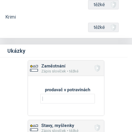
těžké
Krimi
těžké
Ukázky
Zaměstnání
Zápis slovíček • těžké
Stavy, myšlenky
Zápis slovíček • těžké