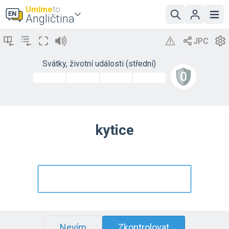
Umíme
to
Angličtina
Svátky, životní události (střední)
kytice
Nevím
Zkontrolovat