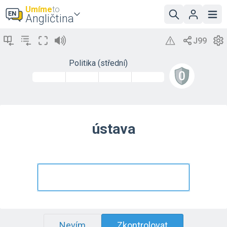
Umíme
to
Angličtina
Politika (střední)
ústava
Nevím
Zkontrolovat