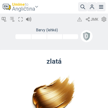
Umíme
to
Angličtina
Barvy (lehké)
zlatá