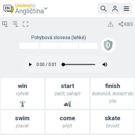
Umíme
to
Angličtina
Pohybová slovesa (lehké)
win
start
finish
vyhrát
začít, zahájit
dokončit, dorazit do
cíle
swim
come
skate
plavat
přijít
bruslit