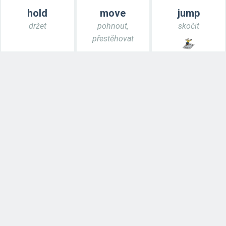
hold
move
jump
držet
pohnout,
skočit
přestěhovat