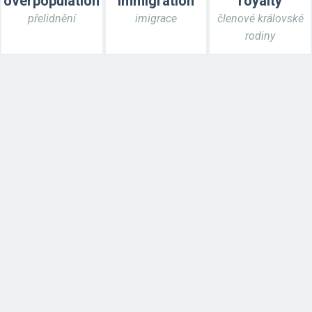
overpopulation
immigration
royalty
přelidnění
imigrace
členové královské
rodiny