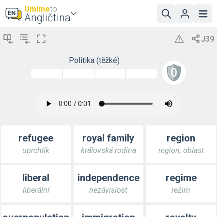
Umíme
to
Angličtina
Politika (těžké)
refugee
royal family
region
uprchlík
královská rodina
region, oblast
liberal
independence
regime
liberální
nezávislost
režim