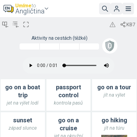
Umíme
to
Angličtina
Aktivity na cestách (těžké)
go on a boat
passport
go on a tour
trip
control
jít na výlet
jet na výlet lodí
kontrola pasů
sunset
go on a
go hiking
cruise
západ slunce
jít na túru
jet na okružní