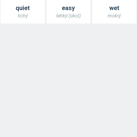
quiet
easy
wet
tichý
lehký (úkol)
mokrý