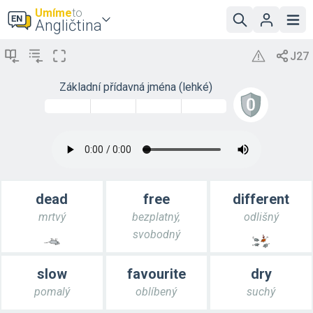
Umíme
to
Angličtina
Základní přídavná jména (lehké)
dead
free
different
mrtvý
bezplatný,
odlišný
svobodný
slow
favourite
dry
pomalý
oblíbený
suchý