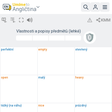
Umíme
to
Angličtina
Vlastnosti a popisy předmětů (lehké)
perfektní
empty
otevřený
open
malý
heavy
těžký (na váhu)
nice
prázdný