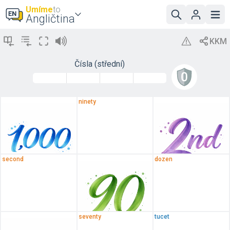
Umíme
to
Angličtina
Čísla (střední)
ninety
second
dozen
seventy
tucet