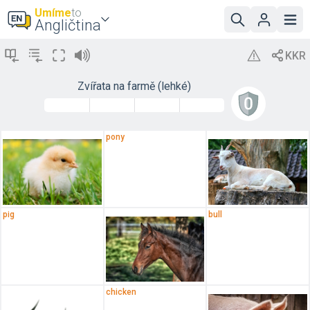
Umíme
to
Angličtina
Zvířata na farmě (lehké)
pony
pig
bull
chicken