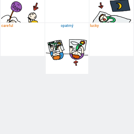
careful
opatrný
lucky