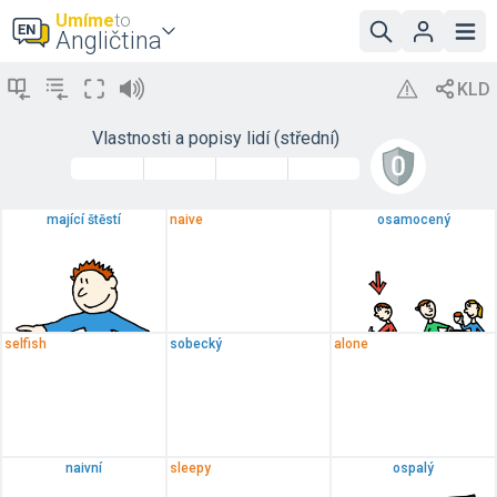
Umíme
to
Angličtina
Vlastnosti a popisy lidí (střední)
mající štěstí
naive
osamocený
selfish
sobecký
alone
naivní
sleepy
ospalý