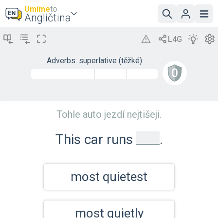
Umíme
to
Angličtina
Adverbs: superlative (těžké)
Tohle auto jezdí nejtišeji.
_
This car runs
.
most quietest
most quietly