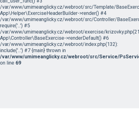
call_user_func() #3
/var/www/umimeanglicky.cz/webroot/src/Template/BaseExercis
App\Helper\ExerciseHeaderBuilder->render() #4
/var/www/umimeanglicky.cz/webroot/src/Controller/BaseExerc
require('...') #5
/var/www/umimeanglicky.cz/webroot/exercise/krizovky.php(21
App\Controller\BaseExercise->renderDefault() #6
/var/www/umimeanglicky.cz/webroot/index.php(132):
include('...') #7 {main} thrown in
/var/www/umimeanglicky.cz/webroot/src/Service/PsServi
on line
69