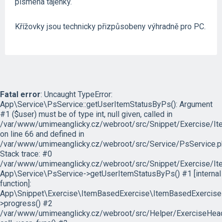
písmena tajenky.
Křížovky jsou technicky přizpůsobeny výhradně pro PC.
Fatal error
: Uncaught TypeError:
App\Service\PsService::getUserItemStatusByPs(): Argument
#1 ($user) must be of type int, null given, called in
/var/www/umimeanglicky.cz/webroot/src/Snippet/Exercise/I
on line 66 and defined in
/var/www/umimeanglicky.cz/webroot/src/Service/PsService.p
Stack trace: #0
/var/www/umimeanglicky.cz/webroot/src/Snippet/Exercise/It
App\Service\PsService->getUserItemStatusByPs() #1 [internal
function]:
App\Snippet\Exercise\ItemBasedExercise\ItemBasedExercise
>progress() #2
/var/www/umimeanglicky.cz/webroot/src/Helper/ExerciseHeade