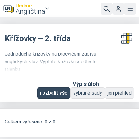
Umíme
to
Angličtina
Křížovky – 2. třída
Jednoduché křížovky na procvičení zápisu
anglických slov. Vyplňte křížovku a odhalte
tajenku.
Výpis úloh
Křížovky jsou technicky přizpůsobeny výhradně
pro PC.
rozbalit vše
vybrané sady
jen přehled
Celkem vyřešeno:
0 z 0