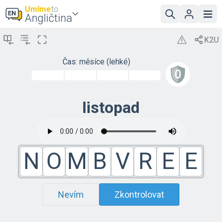
Umíme
to
Angličtina
Čas: měsíce (lehké)
listopad
N
O
M
B
V
R
E
E
Nevím
Zkontrolovat