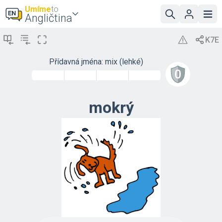
Umíme
to
Angličtina
Přídavná jména: mix (lehké)
mokrý