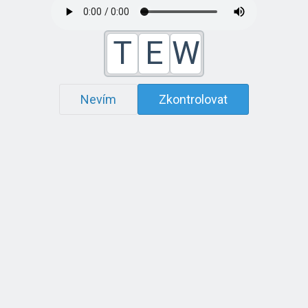
T
E
W
Nevím
Zkontrolovat