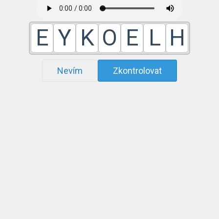
E
Y
K
O
E
L
H
Nevím
Zkontrolovat