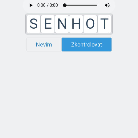
S
E
N
H
O
T
Nevím
Zkontrolovat