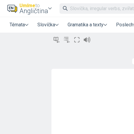
Umíme
to
Angličtina
Témata
Slovíčka
Gramatika a texty
Poslech