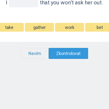
I
that you won't ask her out.
take
gather
work
bet
Nevím
Zkontrolovat