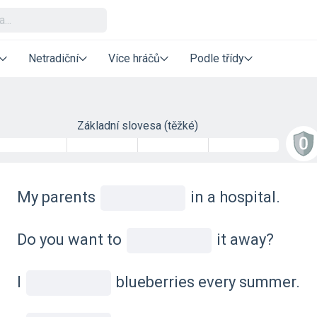
Netradiční
Více hráčů
Podle třídy
Základní slovesa (těžké)
My parents
in a hospital.
Do you want to
it away?
I
blueberries every summer.