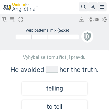
Umíme
to
Angličtina
Verb patterns: mix (těžké)
Vyhýbal se tomu říct jí pravdu.
_
He avoided
her the truth.
telling
to tell