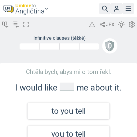
Umíme
to
Angličtina
Infinitive clauses (těžké)
Chtěla bych, abys mi o tom řekl.
_
I would like
me about it.
to you tell
you to tell