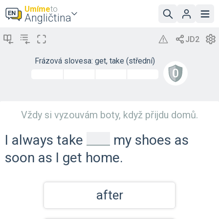
Umíme
to
Angličtina
Frázová slovesa: get, take (střední)
Vždy si vyzouvám boty, když přijdu domů.
_
I always take
my shoes as
soon as I get home.
after