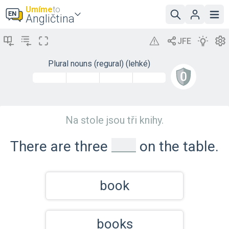
Umíme
to
Angličtina
Plural nouns (regural) (lehké)
Na stole jsou tři knihy.
_
There are three
on the table.
book
books