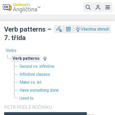
Umíme
to
Angličtina
Verb patterns –
Všechna shrnutí
7. třída
Verbs
Verb patterns
Gerund vs. infinitive
Infinitive clauses
Make vs. let
Have something done
Used to
FILTR PODLE ROČNÍKU