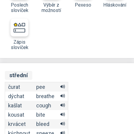
Poslech
Výběr z
Pexeso
Hláskování
slovíček
možností
Zápis
slovíček
střední
čurat
pee
dýchat
breathe
kašlat
cough
kousat
bite
krvácet
bleed
kýchnout
sneeze