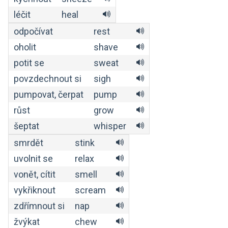
léčit
heal
odpočívat
rest
oholit
shave
potit se
sweat
povzdechnout si
sigh
pumpovat, čerpat
pump
růst
grow
šeptat
whisper
smrdět
stink
uvolnit se
relax
vonět, cítit
smell
vykřiknout
scream
zdřímnout si
nap
žvýkat
chew