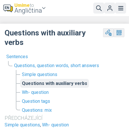
Umíme
to
Angličtina
Questions with auxiliary
verbs
Sentences
Questions, question words, short answers
Simple questions
Questions with auxiliary verbs
Wh- question
Question tags
Questions: mix
PŘEDCHÁZEJÍCÍ
Simple questions
,
Wh- question