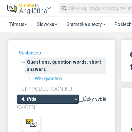
Umíme
to
Angličtina
Témata
Slovíčka
Gramatika a texty
Poslech
Sentences
Questions, question words, short
answers
Wh- question
FILTR PODLE ROČNÍKU
Úzký výběr
CVIČENÍ