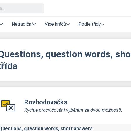
Netradiční
Více hráčů
Podle třídy
Questions, question words, sho
třída
Rozhodovačka
Rychlé procvičování výběrem ze dvou možností.
Questions, question words, short answers