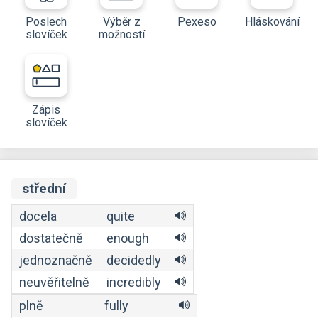
Poslech
Výběr z
Pexeso
Hláskování
slovíček
možností
Zápis
slovíček
střední
docela
quite
dostatečně
enough
jednoznačně
decidedly
neuvěřitelně
incredibly
plně
fully