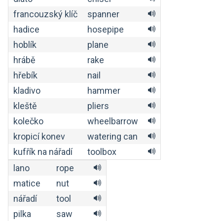
francouzský klíč
spanner
hadice
hosepipe
hoblík
plane
hrábě
rake
hřebík
nail
kladivo
hammer
kleště
pliers
kolečko
wheelbarrow
kropicí konev
watering can
kufřík na nářadí
toolbox
lano
rope
matice
nut
nářadí
tool
pilka
saw