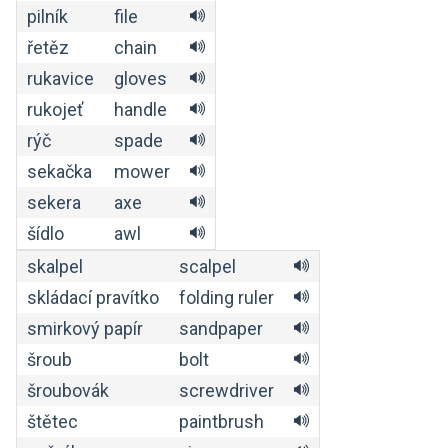
pilník
file
řetěz
chain
rukavice
gloves
rukojeť
handle
rýč
spade
sekačka
mower
sekera
axe
šídlo
awl
skalpel
scalpel
skládací pravítko
folding ruler
smirkový papír
sandpaper
šroub
bolt
šroubovák
screwdriver
štětec
paintbrush