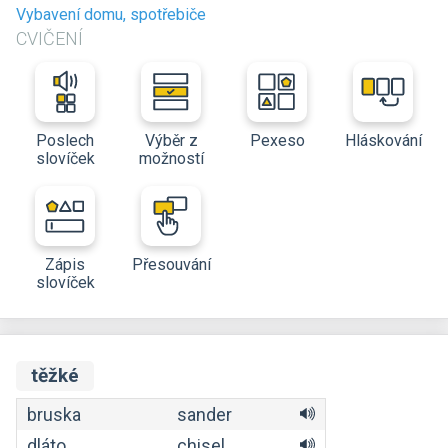
Vybavení domu, spotřebiče
CVIČENÍ
Poslech
Výběr z
Pexeso
Hláskování
slovíček
možností
Zápis
Přesouvání
slovíček
těžké
bruska
sander
dláto
chisel