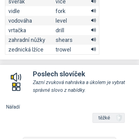
svěrák
vice
vidle
fork
vodováha
level
vrtačka
drill
zahradní nůžky
shears
zednická lžíce
trowel
Poslech slovíček
Zazní zvuková nahrávka a úkolem je vybrat
správné slovo z nabídky.
Nářadí
těžké