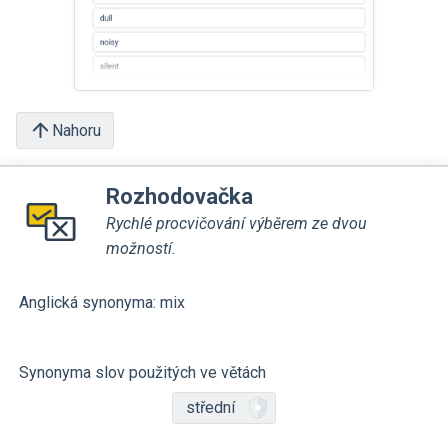
Nahoru
Rozhodovačka
Rychlé procvičování výběrem ze dvou
možností.
Anglická synonyma: mix
Synonyma slov použitých ve větách
střední