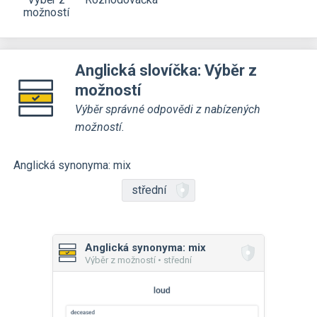
možností
Anglická slovíčka: Výběr z
možností
Výběr správné odpovědi z nabízených
možností.
Anglická synonyma: mix
střední
Anglická synonyma: mix
Výběr z možností • střední