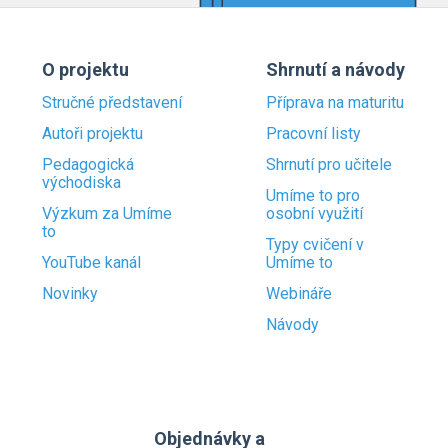
O projektu
Shrnutí a návody
Stručné představení
Příprava na maturitu
Autoři projektu
Pracovní listy
Pedagogická
Shrnutí pro učitele
východiska
Umíme to pro
Výzkum za Umíme
osobní využití
to
Typy cvičení v
YouTube kanál
Umíme to
Novinky
Webináře
Návody
Objednávky a