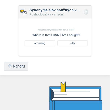
Synonyma slov použitých ve větách
Rozhodovačka • střední
Nahoru