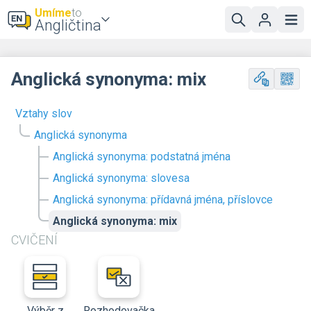
Umíme
to
Angličtina
Anglická synonyma: mix
Vztahy slov
Anglická synonyma
Anglická synonyma: podstatná jména
Anglická synonyma: slovesa
Anglická synonyma: přídavná jména, příslovce
Anglická synonyma: mix
CVIČENÍ
Výběr z
Rozhodovačka